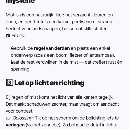
mysterie
Mist is als een natuurlijk filter: het verzacht kleuren en 
lijnen, en geeft foto’s een kalme, poëtische uitstraling.
Perfect voor landschappen, bossen of stille straten.
📷 
Pro tip:
Gebruik de 
regel van derden
 en plaats een enkel 
onderwerp (zoals een boom, fietser of lantaarnpaal).
Laat de rest verdwijnen in de mist — dat creëert rust én 
spanning.
3️⃣ 
Let op licht en richting
Bij regen of mist komt het licht van alle kanten tegelijk.
Dat maakt schaduwen zachter, maar vraagt om aandacht 
voor contrast.
👉 
Oplossing:
 Tik op het scherm om de belichting iets te 
verlagen
 (via het zonnetje). Zo behoud je detail in lichte 