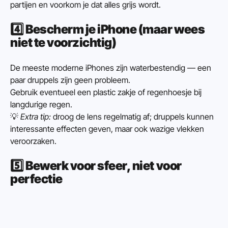
partijen en voorkom je dat alles grijs wordt.
4️⃣ 
Bescherm je iPhone (maar wees 
niet te voorzichtig)
De meeste moderne iPhones zijn waterbestendig — een 
paar druppels zijn geen probleem.
Gebruik eventueel een plastic zakje of regenhoesje bij 
langdurige regen.
💡 
Extra tip:
 droog de lens regelmatig af; druppels kunnen 
interessante effecten geven, maar ook wazige vlekken 
veroorzaken.
5️⃣ 
Bewerk voor sfeer, niet voor 
perfectie
Gebruik 
Snapseed
 of 
Lightroom Mobile
 om het contrast 
subtiel te verhogen en de kleuren iets te desatureren.