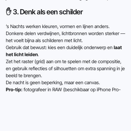
✋ 3. Denk als een schilder
’s Nachts werken kleuren, vormen en lijnen anders. 
Donkere delen verdwijnen, lichtbronnen worden sterker — 
het voelt bijna als schilderen met licht.
Gebruik dat bewust: kies een duidelijk onderwerp en 
laat 
het licht leiden
.
Zet het raster (grid) aan om te spelen met de compositie, 
en gebruik reflecties of silhouetten om extra spanning in je 
beeld te brengen.
De nacht is geen beperking, maar een canvas.
Pro-tip:
 fotografeer in RAW (beschikbaar op iPhone Pro-
modellen) om later nog meer controle te hebben over 
belichting en ruis.
📱 Leer fotograferen met nachtmodus 
bij Photo Class