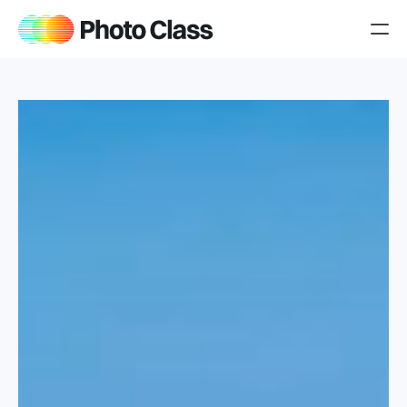
Producten
Over Jeroen
Blog
Jouw cursussen
iPhone cursus