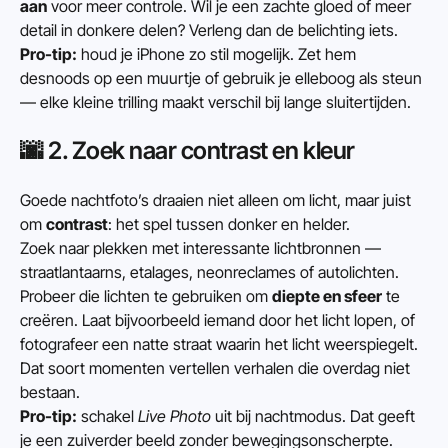
aan
 voor meer controle. Wil je een zachte gloed of meer 
detail in donkere delen? Verleng dan de belichting iets.
Pro-tip:
 houd je iPhone zo stil mogelijk. Zet hem 
desnoods op een muurtje of gebruik je elleboog als steun 
— elke kleine trilling maakt verschil bij lange sluitertijden.
🌆 2. Zoek naar contrast en kleur
Goede nachtfoto’s draaien niet alleen om licht, maar juist 
om 
contrast
: het spel tussen donker en helder.
Zoek naar plekken met interessante lichtbronnen — 
straatlantaarns, etalages, neonreclames of autolichten.
Probeer die lichten te gebruiken om 
diepte en sfeer
 te 
creëren. Laat bijvoorbeeld iemand door het licht lopen, of 
fotografeer een natte straat waarin het licht weerspiegelt.
Dat soort momenten vertellen verhalen die overdag niet 
bestaan.
Pro-tip:
 schakel 
Live Photo
 uit bij nachtmodus. Dat geeft 
je een zuiverder beeld zonder bewegingsonscherpte.