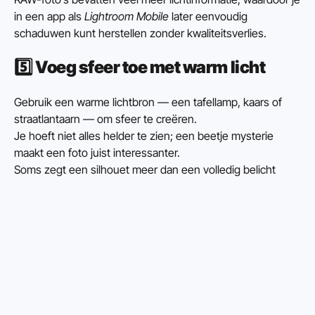
in een app als 
Lightroom Mobile
 later eenvoudig 
schaduwen kunt herstellen zonder kwaliteitsverlies.
5️⃣ 
Voeg sfeer toe met warm licht
Gebruik een warme lichtbron — een tafellamp, kaars of 
straatlantaarn — om sfeer te creëren.
Je hoeft niet alles helder te zien; een beetje mysterie 
maakt een foto juist interessanter.
Soms zegt een silhouet meer dan een volledig belicht 
gezicht.
6️⃣ 
Gebruik de zelfontspanner of 
volumeknop
’s Avonds is elke trilling zichtbaar.
Gebruik de zelfontspanner van 3 seconden of druk af met 
de volumeknop (of via je oortjes).