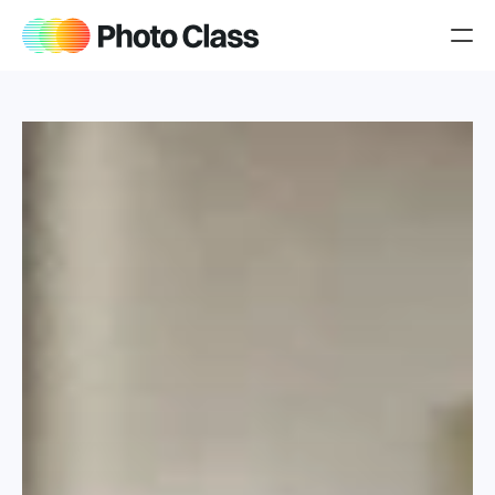
Producten
Over Jeroen
Blog
Jouw cursussen
iPhone cursus