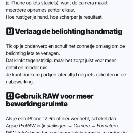
je iPhone op iets stabiels), want de camera maakt 
meerdere opnames achter elkaar.
Hoe rustiger je hand, hoe scherper je resultaat.
3️⃣ 
Verlaag de belichting handmatig
Tik op je onderwerp en schuif het zonnetje omlaag om de 
belichting iets te verlagen.
Dat klinkt tegenstrijdig, maar het zorgt juist voor meer 
detail en minder ruis.
Je kunt donkere partijen later altijd nog iets oplichten in de 
nabewerking.
4️⃣ 
Gebruik RAW voor meer 
bewerkingsruimte
Als je een iPhone 12 Pro of nieuwer hebt, schakel dan 
Apple ProRAW
 in (
Instellingen → Camera → Formaten
).
RAW-foto’s bevatten veel meer lichtinformatie, waardoor je 