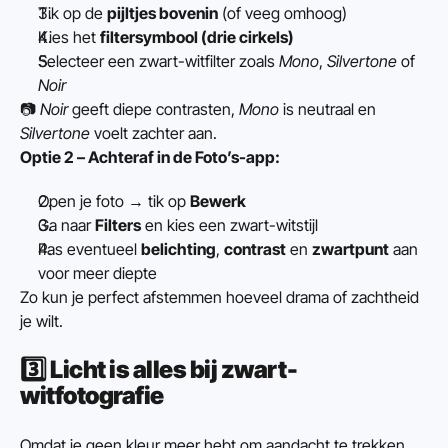
Tik op de 
pijltjes bovenin
 (of veeg omhoog)
Kies het 
filtersymbool (drie cirkels)
Selecteer een zwart-witfilter zoals 
Mono
, 
Silvertone
 of 
Noir
📷 
Noir
 geeft diepe contrasten, 
Mono
 is neutraal en 
Silvertone
 voelt zachter aan.
Optie 2 – Achteraf in de Foto’s-app:
Open je foto → tik op 
Bewerk
Ga naar 
Filters
 en kies een zwart-witstijl
Pas eventueel 
belichting
, 
contrast
 en 
zwartpunt
 aan 
voor meer diepte
Zo kun je perfect afstemmen hoeveel drama of zachtheid 
je wilt.
3️⃣ 
Licht is alles bij zwart-
witfotografie
Omdat je geen kleur meer hebt om aandacht te trekken, 