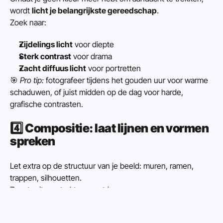
wordt 
licht je belangrijkste gereedschap
.
Zoek naar:
Zijdelings licht
 voor diepte
Sterk contrast
 voor drama
Zacht diffuus licht
 voor portretten
🎯 
Pro tip:
 fotografeer tijdens het gouden uur voor warme 
schaduwen, of juist midden op de dag voor harde, 
grafische contrasten.
4️⃣ 
Compositie: laat lijnen en vormen 
spreken
Let extra op de structuur van je beeld: muren, ramen, 
trappen, silhouetten.
Zwart-wit versterkt geometrie.
Gebruik het raster (Instellingen → Camera → Raster) en 
werk met herhaling en symmetrie.