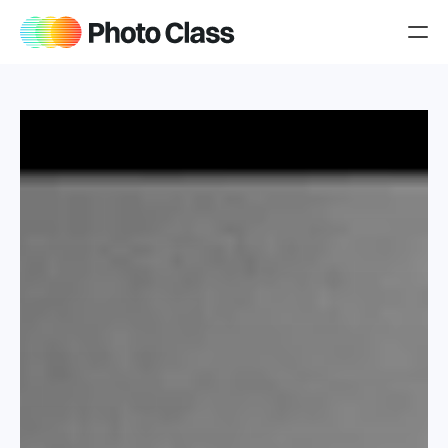
Producten
Over Jeroen
Blog
Jouw cursussen
iPhone cursus