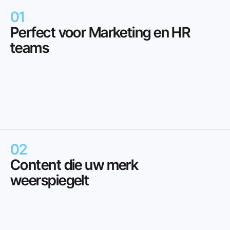
01
Perfect voor Marketing en HR 
teams
Wij
brengen
de
volledige
workshopervaring
naar
uw
locatie
.Elke
sessie
is
aangepast
aan
het
vaardigheidsniveau,
de
contentbehoeften
en
de
merkidentiteit
van
uw
team.
Van
kleine
teams
tot
grote
afdelingen,
we
passen
de
training
aan
jullie
wensen
aan.
02
Content die uw merk 
weerspiegelt
Uw
team
leert
hoe
ze
foto's
kunnen
maken
die
aansluiten
bij
de
toon,
stijl
en
boodschap
van
uw
merk
—
of
het
nu
voor
LinkedIn,
wervingscampagnes
of
interne
updates
is.