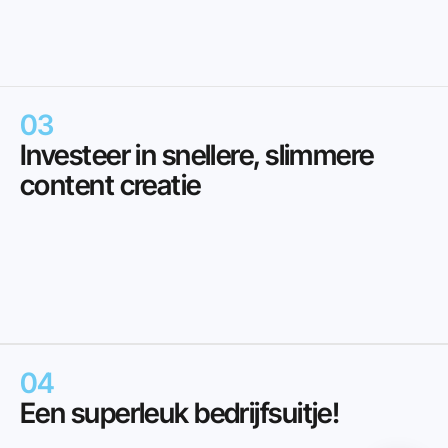
We
richten
ons
op
storytelling,
consistentie
en
visuele
impact
—
zodat
de
content
niet
alleen
goed
uitziet,
maar
ook
goed
aanvoelt.
03
Investeer in snellere, slimmere 
content creatie
Photo
Class
leert
uw
medewerkers
hoe
ze
zelf
hoogwaardige
visuals
kunnen
creëren
met
alleen
hun
telefoons.
Geen
dure
camera's
en
geen
dure
fotografen
meer.
Want
jullie
zijn
erbij
op
de
leukste
en
belangrijkste
momenten.
En
die
komen
vaak
spontaan
voorbij.
04
Een superleuk bedrijfsuitje!