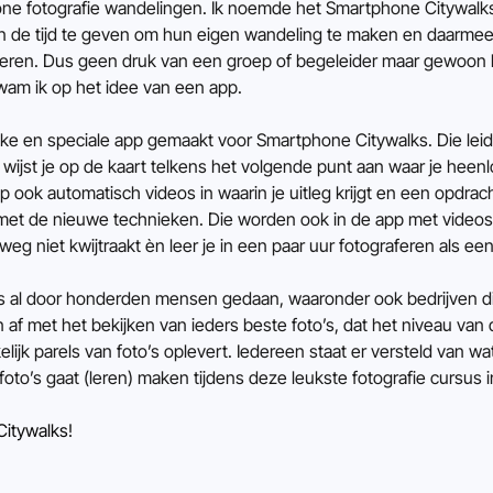
ne fotografie wandelingen. Ik noemde het Smartphone Citywalk
 de tijd te geven om hun eigen wandeling te maken en daarmee 
feren. Dus geen druk van een groep of begeleider maar gewoon he
kwam ik op het idee van een app.
ke en speciale app gemaakt voor Smartphone Citywalks. Die leid 
wijst je op de kaart telkens het volgende punt aan waar je heenlo
pp ook automatisch videos in waarin je uitleg krijgt en een opdra
 met de nieuwe technieken. Die worden ook in de app met videos 
eg niet kwijtraakt èn leer je in een paar uur fotograferen als e
ls al door honderden mensen gedaan, waaronder ook bedrijven die 
 af met het bekijken van ieders beste foto’s, dat het niveau van d
jk parels van foto’s oplevert. Iedereen staat er versteld van wa
 foto’s gaat (leren) maken tijdens deze leukste fotografie cursus
itywalks
!