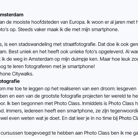
 Amsterdam
n de mooiste hoofdsteden van Europa. Ik woon er al jaren met hee
oto’s op. Steeds vaker maak ik die met mijn smartphone.
s, is een stadswandeling met straatfotografie. Dat doe ik ook gere
am. Best uniek en het heeft ook unieke foto’s opgeleverd. Al wan
at ik de weg in Amsterdam op mijn duimpje ken. Maar hoe leuk zo
nog te leren fotograferen met je smartphone!
hone Citywalks.
otografie
 om me toe te leggen op het realiseren van een droom: lesgeven in 
bben en een van de grootste fotografie projecten ter wereld te h
oor. Ik ben begonnen met Photo Class. Inmiddels is Photo Class h
and. Immers, iedereen heeft een smartphone, ze zijn tegenwoor
wel even weten wat je doet. En dat leer je in no time bij 
Photo Cl
e cursussen toegevoegd te hebben aan Photo Class ben ik me gaa