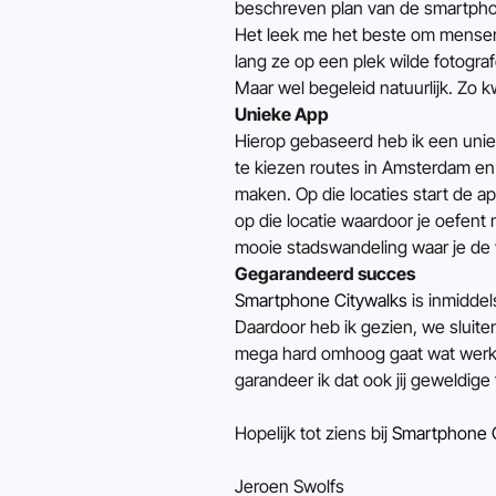
beschreven plan van de smartpho
Het leek me het beste om mensen
lang ze op een plek wilde fotogra
Maar wel begeleid natuurlijk. Zo 
Unieke App
Hierop gebaseerd heb ik een unie
te kiezen routes in Amsterdam en 
maken. Op die locaties start de a
op die locatie waardoor je oefent
mooie stadswandeling waar je de w
Gegarandeerd succes
Smartphone Citywalks
 is inmidde
Daardoor heb ik gezien, we sluiten
mega hard omhoog gaat wat werkeli
garandeer ik dat ook jij geweldige
Hopelijk tot ziens bij 
Smartphone C
Jeroen Swolfs