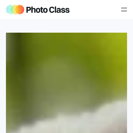
Producten
Over Jeroen
Blog
Jouw cursussen
iPhone cursus