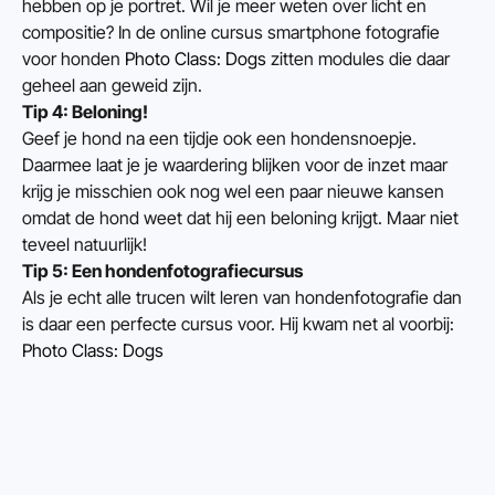
hebben op je portret. Wil je meer weten over licht en 
compositie? In de online cursus smartphone fotografie 
voor honden 
Photo Class: Dogs
 zitten modules die daar 
geheel aan geweid zijn.
Tip 4: Beloning!
Geef je hond na een tijdje ook een hondensnoepje. 
Daarmee laat je je waardering blijken voor de inzet maar 
krijg je misschien ook nog wel een paar nieuwe kansen 
omdat de hond weet dat hij een beloning krijgt. Maar niet 
teveel natuurlijk!
Tip 5: Een hondenfotografiecursus
Als je echt alle trucen wilt leren van hondenfotografie dan 
is daar een perfecte cursus voor. Hij kwam net al voorbij: 
Photo Class: Dogs
In deze superleuke cursus leer je echt àlles wat er te leren 
valt over honden fotograferen met je telefoon. Van de 
juiste instellingen op je smartphone, licht en compositie en 
natuurlijk de praktijk! De fotografie wordt verzorgd door 
topfotograaf Jeroen Swolfs (NatGe0). Hoe je je hond 