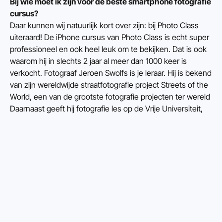
Bij wie moet ik zijn voor de beste smartphone fotografie 
cursus?
Daar kunnen wij natuurlijk kort over zijn: bij 
Photo Class
uiteraard! De iPhone cursus van Photo Class is echt super 
professioneel en ook heel leuk om te bekijken. Dat is ook 
waarom hij in slechts 2 jaar al meer dan 1000 keer is 
verkocht. Fotograaf Jeroen Swolfs is je leraar. Hij is bekend 
van zijn wereldwijde straatfotografie project Streets of the 
World, een van de grootste fotografie projecten ter wereld 
Daarnaast geeft hij fotografie les op de Vrije Universiteit, 
de Hogeschool van Amsterdam en de Vrije Academie. Dus 
met lesgeven zit het ook wel goed..:)
Wat voor cursussen smartphone fotografie zijn er?
Photo Class heeft verschillende cursussen smartphone 
fotografie. Voor iPhone maar ook voor Samsung.
iPhone (13)
Straatfotografie
Smartpone voor Mama (ook voor Samsung)